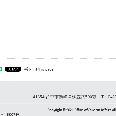
Print this page
e
41354 台中市霧峰區柳豐路500號 T：0423321
Copyright © 2021 Office of Student Affairs Al
 : 1809789