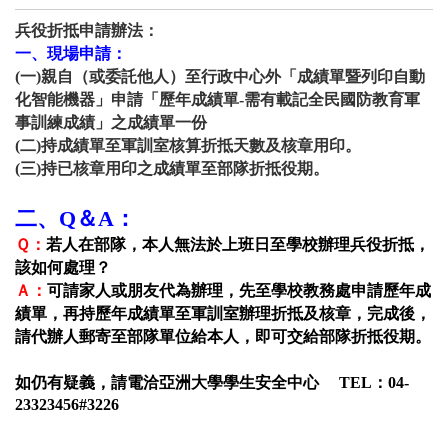
兵役折抵申請辦法
：
一、現場申請
：
(
一)親自（或委託他人）至行政中心外「成績單暨列印自動
化智能機器」申請「歷年成績單-需有載記全民國防教育軍
事訓練成績」之成績單一份
(
二)持成績單至軍訓室核算折抵天數及核章用印。
(
三)持已核章用印之成績單至部隊折抵役期。
二、Q＆A：
Ｑ：
若人在部隊，本人無法於上班日至學校辦理兵役折抵，
該如何處理？
Ａ：
可請家人或朋友代為辦理，先至學校教務處申請歷年成
績單，再持歷年成績單至軍訓室辦理折抵及核章，完成後，
請代辦人郵寄至部隊單位給本人，即可交給部隊折抵役期。
如仍有疑義，請電洽亞洲大學學生安全中心 TEL：04-
23323456#3226