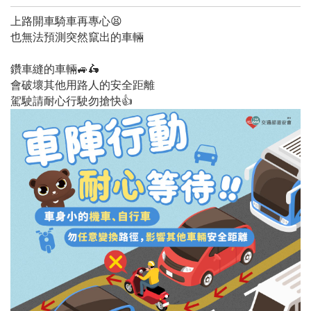
上路開車騎車再專心
😫
也無法預測突然竄出的車輛
鑽車縫的車輛
🚙🛵
會破壞其他用路人的安全距離
駕駛請耐心行駛勿搶快
👍