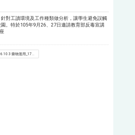
，針對工讀環境及工作種類做分析，讓學生避免誤觸
。特於105年9月26、27日邀請教育部反毒宣講
座
106.10.3 藥物濫用_171012_0037.jpg