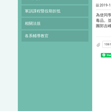
2019-1
軍訓課程暨役期折抵
為使同
毒品。並
相關法規
團郭吉
各系輔導教官
Shar