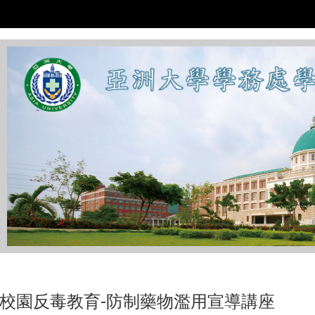
:::
5-1校園反毒教育-防制藥物濫用宣導講座