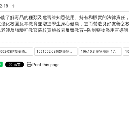
2-18
學能了解毒品的種類及危害並知悉使用、持有和販賣的法律責任
強化校園反毒教育並增進學生身心健康，進而營造良好友善之校園
峰老師及張臻軒教官蒞校實施校園反毒教育─防制藥物濫用宣導講
1061002-03防制藥物濫用宣導_171012_0016.jpg
1061002-03防制藥物濫用宣導_171012_0046.jpg
106.10.3 藥物濫用_171012_0030.jpg
Print this page
e