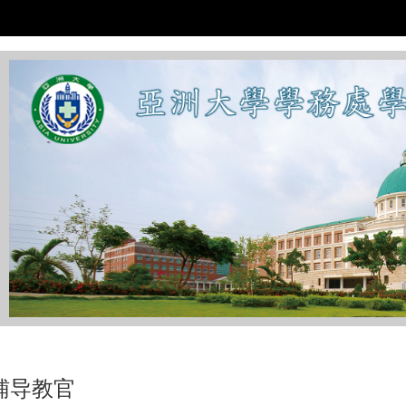
:::
辅导教官